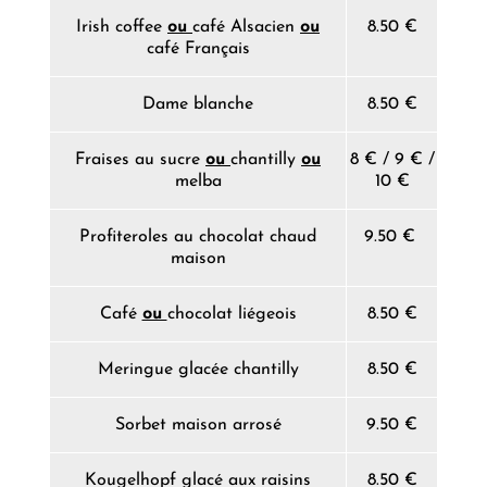
Irish coffee
ou
café Alsacien
ou
8.50 €
café Français
Dame blanche
8.50 €
Fraises au sucre
ou
chantilly
ou
8 € / 9 € /
melba
10 €
Profiteroles au chocolat chaud
9.50 €
maison
Café
ou
chocolat liégeois
8.50 €
Meringue glacée chantilly
8.50 €
Sorbet maison arrosé
9.50 €
Kougelhopf glacé aux raisins
8.50 €