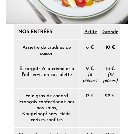
NOS ENTRÉES
Petite
Grande
Assiette de crudités de
6 €
10 €
saison
Escargots à la crème et à
9 €
18 €
l'ail servis en cassolette
(6
(12
pièces)
pièces)
Foie gras de canard
17 €
22 €
Français confectionné par
nos soins,
Kougelhopf servi tiède,
cerises confites