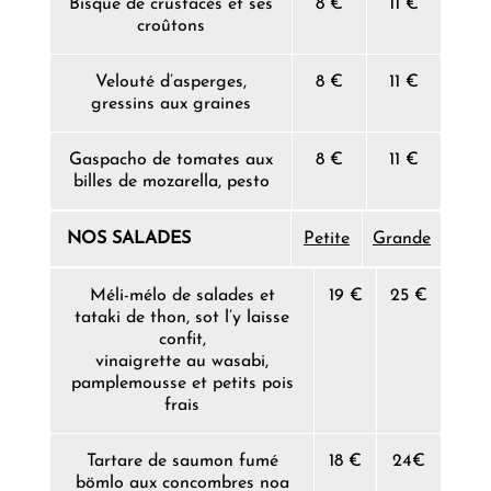
Bisque de crustacés et ses
8 €
11 €
croûtons
Velouté d’asperges,
8 €
11 €
gressins aux graines
Gaspacho de tomates aux
8 €
11 €
billes de mozarella, pesto
NOS SALADES
Petite
Grande
Méli-mélo de salades et
19 €
25 €
tataki de thon, sot l’y laisse
confit,
vinaigrette au wasabi,
pamplemousse et petits pois
frais
Tartare de saumon fumé
18 €
24€
bömlo aux concombres noa