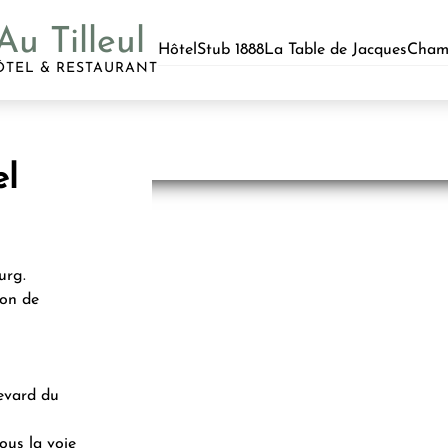
Au Tilleul
Hôtel
Stub 1888
La Table de Jacques
Cham
ÔTEL & RESTAURANT
el
urg.
ion de
levard du
ous la voie