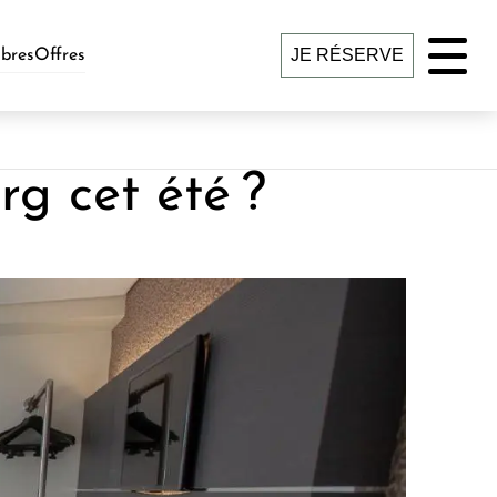
JE RÉSERVE
bres
Offres
g cet été ?