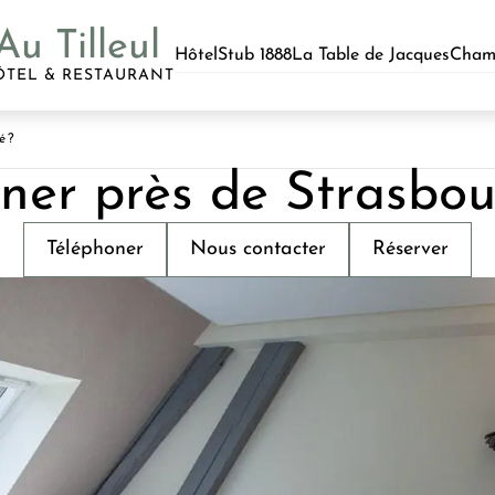
Au Tilleul
Hôtel
Stub 1888
La Table de Jacques
Cham
ÔTEL & RESTAURANT
é ?
ner près de Strasbour
Téléphoner
Nous contacter
Réserver