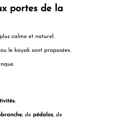
x portes de la
lus calme et naturel.
 ou le kayak sont proposées.
anque.
vités.
obranche
, de
pédalos
, de