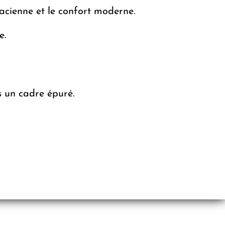
sacienne et le confort moderne.
e.
s un cadre épuré.