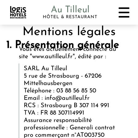
Au Tilleul
HÔTEL & RESTAURANT
Mentions légales
Présentation générale
Vous êtes actuellement connecté au
site "www.autilleul.fr", édité par :
SARL Au Tilleul
5 rue de Strasbourg - 67206
Mittelhausbergen
Téléphone : 03 88 56 85 50
Email : info@autilleul.fr
RCS : Strasbourg B 307 114 991
TVA : FR 88 307114991
Assurance responsabilité
professionnelle : Generali contrat
pro commerçant n°AT003750