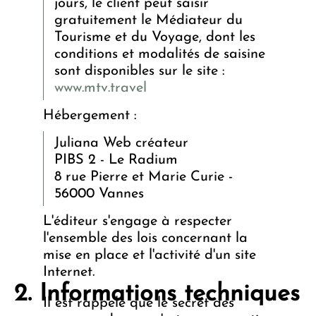
jours, le client peut saisir
gratuitement le Médiateur du
Tourisme et du Voyage, dont les
conditions et modalités de saisine
sont disponibles sur le site :
www.mtv.travel
Hébergement :
Juliana Web créateur
PIBS 2 - Le Radium
8 rue Pierre et Marie Curie -
56000 Vannes
L'éditeur s'engage à respecter
l'ensemble des lois concernant la
mise en place et l'activité d'un site
Internet.
Informations techniques
Il est rappelé que le secret des